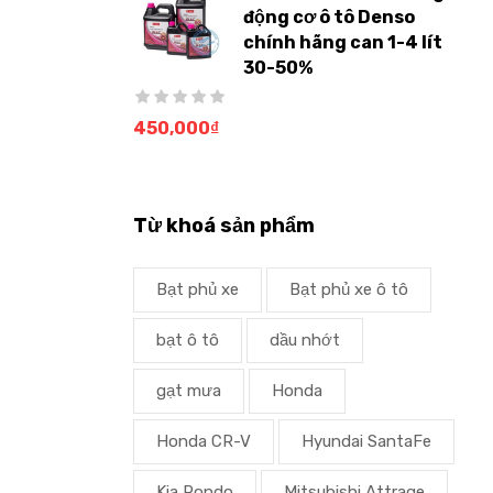
động cơ ô tô Denso
chính hãng can 1-4 lít
30-50%
450,000
₫
Từ khoá sản phẩm
Bạt phủ xe
Bạt phủ xe ô tô
bạt ô tô
dầu nhớt
gạt mưa
Honda
Honda CR-V
Hyundai SantaFe
Kia Rondo
Mitsubishi Attrage