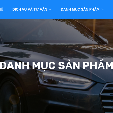
HỦ
DỊCH VỤ VÀ TƯ VẤN
DANH MỤC SẢN PHẨM
DANH MỤC SẢN PHẨ