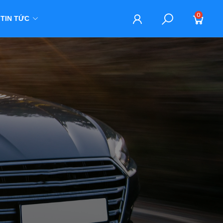
0
TIN TỨC
M