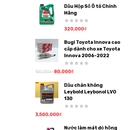
Dầu Hộp Số Ô tô Chính
Hãng
320,000
₫
Bugi Toyota Innova cao
cấp dành cho xe Toyota
Innova 2006-2022
80,000
₫
100,000
₫
Dầu chân không
Leybold Leybonol LVO
130
3,500,000
₫
Nước làm mát đỏ hồng