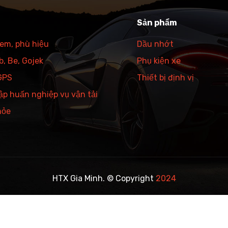
Sản phẩm
tem, phù hiệu
Dầu nhớt
, Be, Gojek
Phụ kiện xe
 GPS
Thiết bị định vị
ập huấn nghiệp vụ vận tải
hỏe
HTX Gia Minh. © Copyright
2024