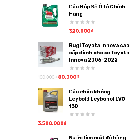
Dầu Hộp Số Ô tô Chính
Hãng
320,000
₫
Bugi Toyota Innova cao
cấp dành cho xe Toyota
Innova 2006-2022
80,000
₫
100,000
₫
Dầu chân không
Leybold Leybonol LVO
130
3,500,000
₫
Nước làm mát đỏ hồng