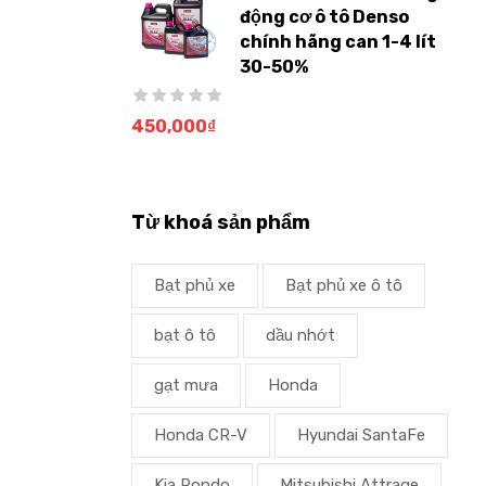
động cơ ô tô Denso
chính hãng can 1-4 lít
30-50%
450,000
₫
Từ khoá sản phẩm
Bạt phủ xe
Bạt phủ xe ô tô
bạt ô tô
dầu nhớt
gạt mưa
Honda
Honda CR-V
Hyundai SantaFe
Kia Rondo
Mitsubishi Attrage