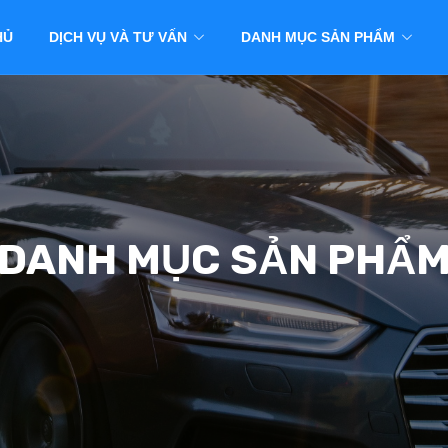
HỦ
DỊCH VỤ VÀ TƯ VẤN
DANH MỤC SẢN PHẨM
DANH MỤC SẢN PHẨ