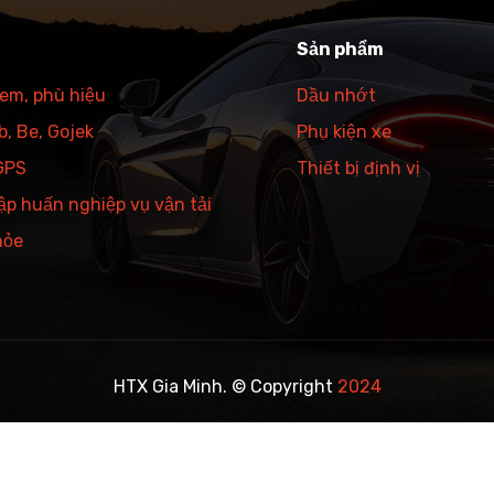
Sản phẩm
tem, phù hiệu
Dầu nhớt
, Be, Gojek
Phụ kiện xe
 GPS
Thiết bị định vị
ập huấn nghiệp vụ vận tải
hỏe
HTX Gia Minh. © Copyright
2024