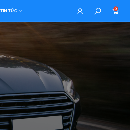
0
TIN TỨC
M